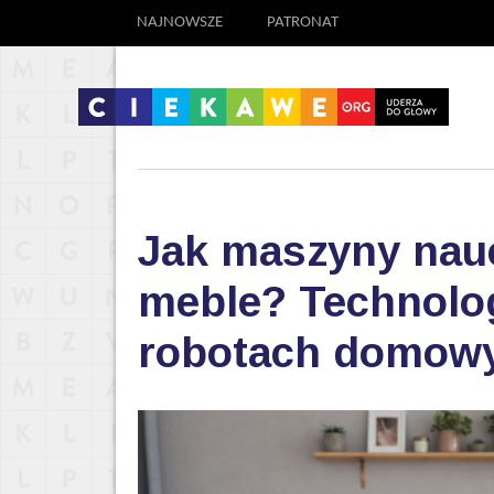
NAJNOWSZE
PATRONAT
Jak maszyny nauc
meble? Technolog
robotach domow