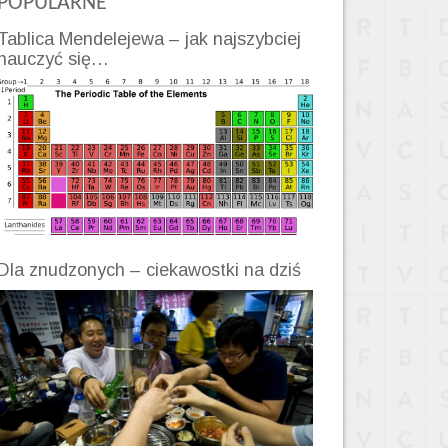
POPULARNE
Tablica Mendelejewa – jak najszybciej
nauczyć się…
Dla znudzonych – ciekawostki na dziś