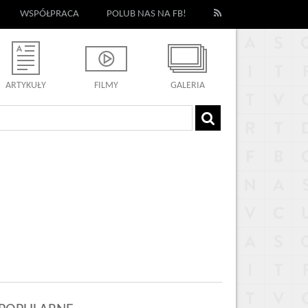
WSPÓŁPRACA
POLUB NAS NA FB!
ARTYKUŁY
FILMY
GALERIA