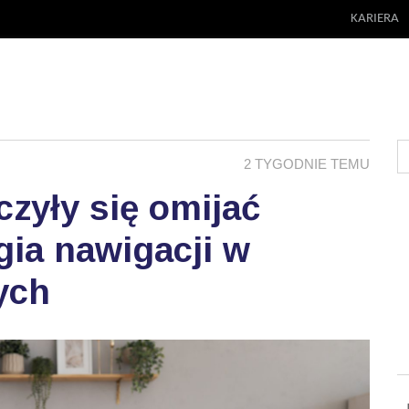
KARIERA
2 TYGODNIE TEMU
zyły się omijać
ia nawigacji w
ych