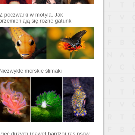
Z poczwarki w motyla. Jak
przemieniają się różne gatunki
Niezwykłe morskie ślimaki
Pięć dużych (nawet bardzo) ras psów