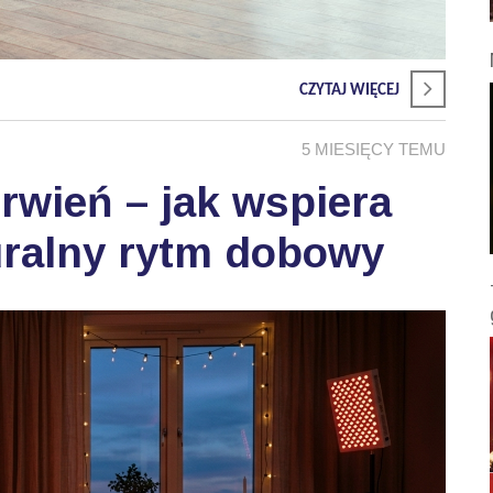
CZYTAJ WIĘCEJ
5 MIESIĘCY TEMU
wień – jak wspiera
uralny rytm dobowy