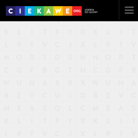
NAJNOWSZE
POPULARNE
LOSOWE
A
ARTYKUŁY
F
FILMY
G
GALERIA
REGULAMIN
KONTAKT