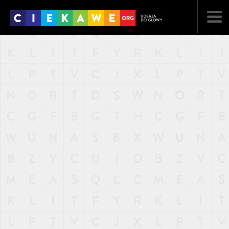
NAJNOWSZE
POPULARNE
LOSOWE
A
ARTYKUŁY
F
FILMY
G
GALERIA
REGULAMIN
KONTAKT