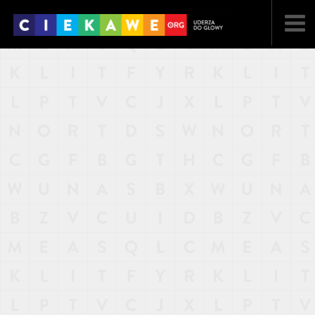
NAJNOWSZE
POPULARNE
LOSOWE
A
ARTYKUŁY
F
FILMY
G
GALERIA
REGULAMIN
KONTAKT