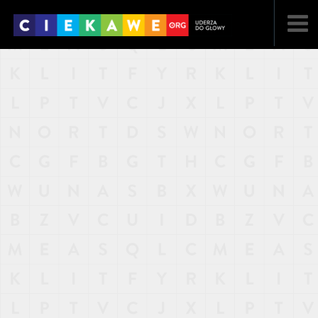
NAJNOWSZE
POPULARNE
LOSOWE
A
ARTYKUŁY
F
FILMY
G
GALERIA
REGULAMIN
KONTAKT