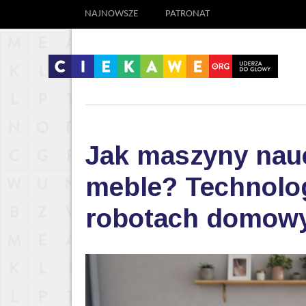
NAJNOWSZE
PATRONAT
Jak maszyny nauc
meble? Technolog
robotach domow