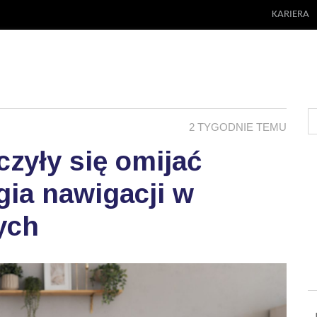
KARIERA
2 TYGODNIE TEMU
zyły się omijać
ia nawigacji w
ych