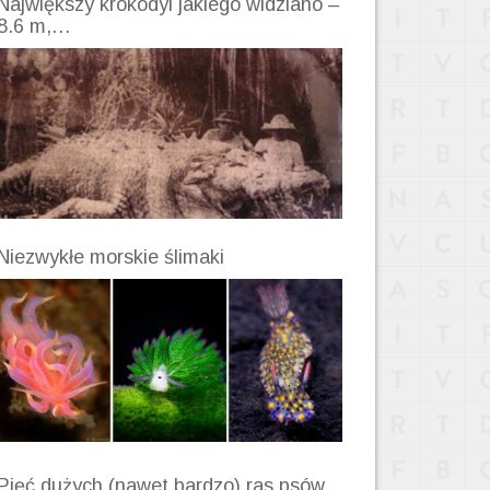
Największy krokodyl jakiego widziano –
8.6 m,…
Niezwykłe morskie ślimaki
Pięć dużych (nawet bardzo) ras psów