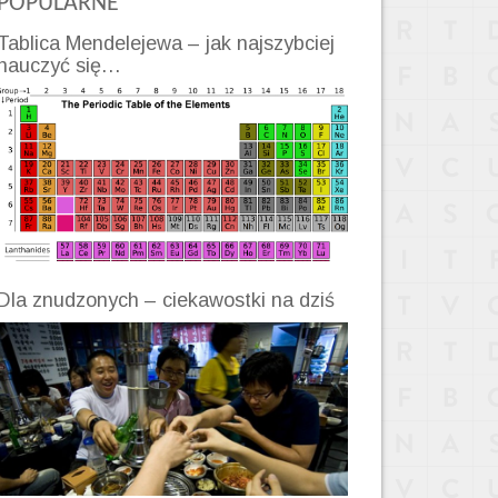
POPULARNE
Tablica Mendelejewa – jak najszybciej
nauczyć się…
Dla znudzonych – ciekawostki na dziś