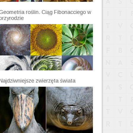
Geometria roślin. Ciąg Fibonacciego w
przyrodzie
Najdziwniejsze zwierzęta świata