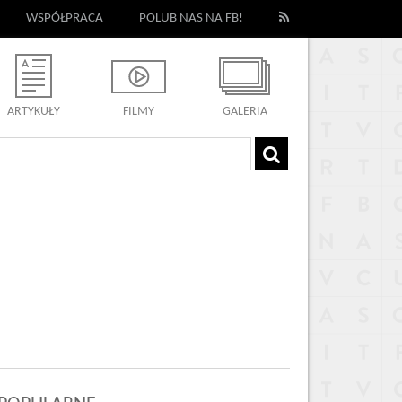
WSPÓŁPRACA
POLUB NAS NA FB!
ARTYKUŁY
FILMY
GALERIA