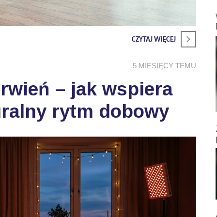
CZYTAJ WIĘCEJ
5 MIESIĘCY TEMU
wień – jak wspiera
uralny rytm dobowy