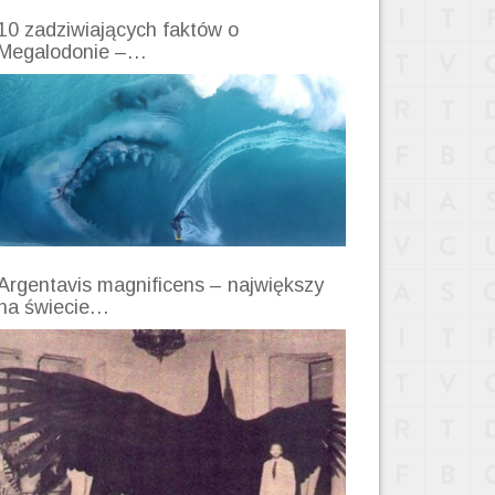
10 zadziwiających faktów o
Megalodonie –…
Argentavis magnificens – największy
na świecie…