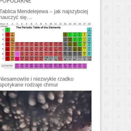
POPULARNE
Tablica Mendelejewa – jak najszybciej
nauczyć się…
Niesamowite i niezwykle rzadko
spotykane rodzaje chmur