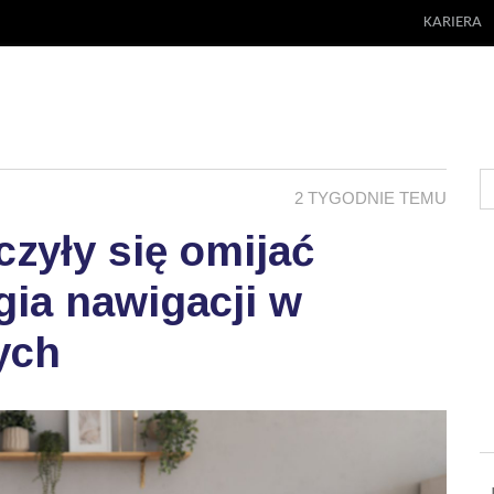
KARIERA
2 TYGODNIE TEMU
zyły się omijać
ia nawigacji w
ych