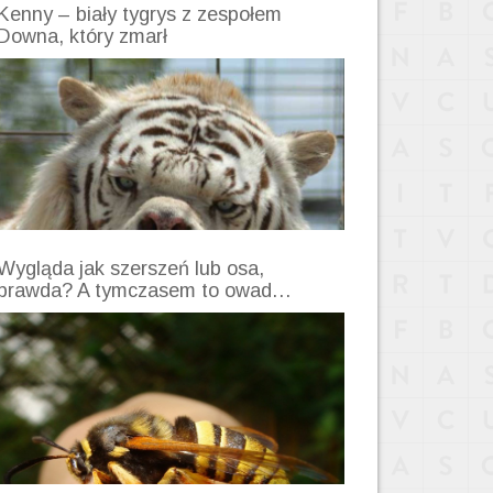
Kenny – biały tygrys z zespołem
Downa, który zmarł
Wygląda jak szerszeń lub osa,
prawda? A tymczasem to owad…