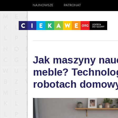
NAJNOWSZE
PATRONAT
Jak maszyny nauc
meble? Technolog
robotach domow