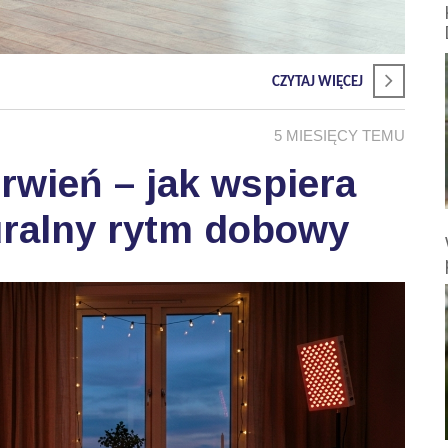
CZYTAJ WIĘCEJ
5 MIESIĘCY TEMU
wień – jak wspiera
uralny rytm dobowy