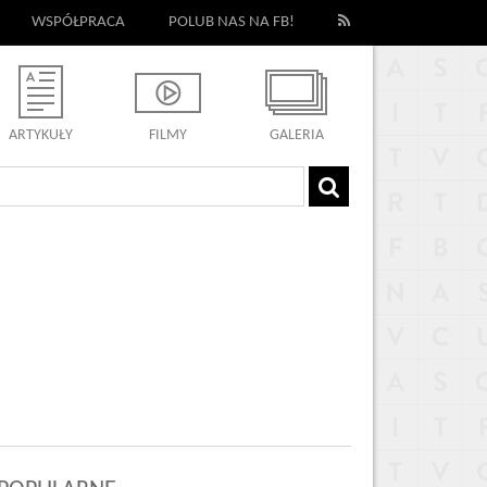
WSPÓŁPRACA
POLUB NAS NA FB!
ARTYKUŁY
FILMY
GALERIA