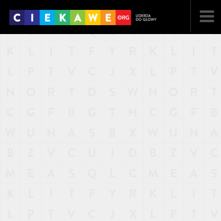
NAJNOWSZE
POPULARNE
LOSOWE
A
ARTYKUŁY
F
FILMY
G
GALERIA
REGULAMIN
KONTAKT