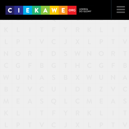
NAJNOWSZE
POPULARNE
LOSOWE
A
ARTYKUŁY
F
FILMY
G
GALERIA
REGULAMIN
KONTAKT