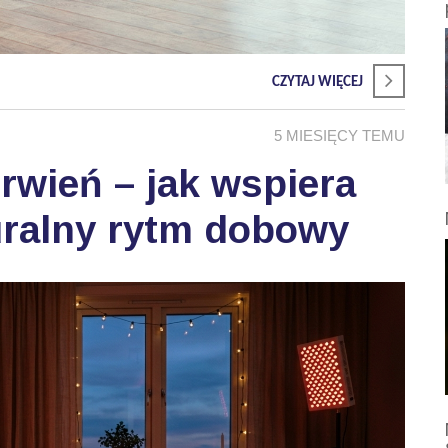
CZYTAJ WIĘCEJ
5 MIESIĘCY TEMU
wień – jak wspiera
uralny rytm dobowy