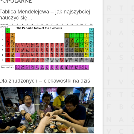
POPULARNE
Tablica Mendelejewa – jak najszybciej
nauczyć się…
Dla znudzonych – ciekawostki na dziś