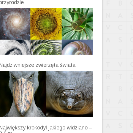
przyrodzie
Najdziwniejsze zwierzęta świata
Największy krokodyl jakiego widziano –