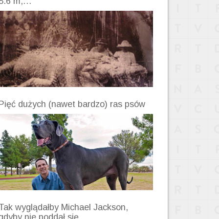
8.6 m,…
Pięć dużych (nawet bardzo) ras psów
Tak wyglądałby Michael Jackson,
gdyby nie poddał się…