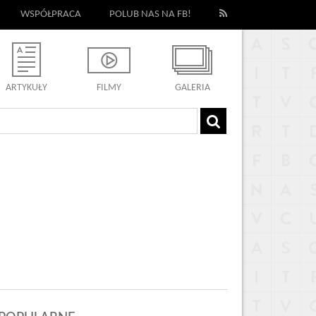
WSPÓŁPRACA
POLUB NAS NA FB!
ARTYKUŁY
FILMY
GALERIA