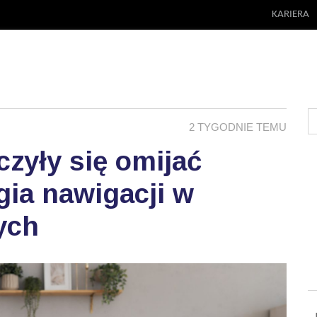
KARIERA
2 TYGODNIE TEMU
zyły się omijać
ia nawigacji w
ych