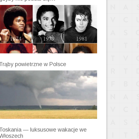
Trąby powietrzne w Polsce
Toskania — luksusowe wakacje we
Włoszech