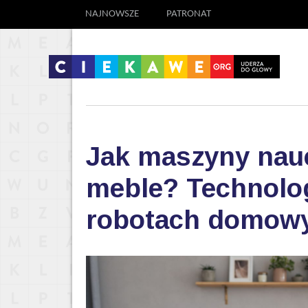
NAJNOWSZE
PATRONAT
Jak maszyny nauc
meble? Technolog
robotach domow