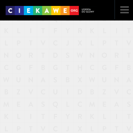
NAJNOWSZE
POPULARNE
LOSOWE
A
ARTYKUŁY
F
FILMY
G
GALERIA
REGULAMIN
KONTAKT