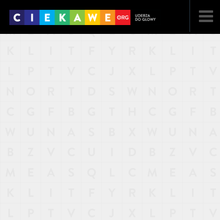
NAJNOWSZE
POPULARNE
LOSOWE
A
ARTYKUŁY
F
FILMY
G
GALERIA
REGULAMIN
KONTAKT