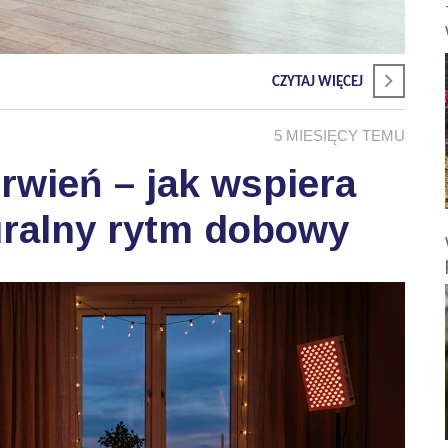
CZYTAJ WIĘCEJ
5 MIESIĘCY TEMU
wień – jak wspiera
uralny rytm dobowy