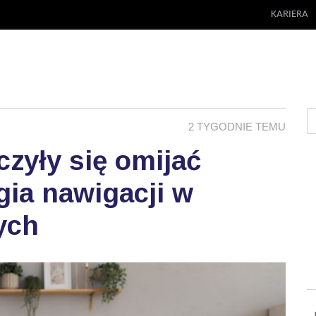
KARIERA
2 TYGODNIE TEMU
zyły się omijać
ia nawigacji w
ych