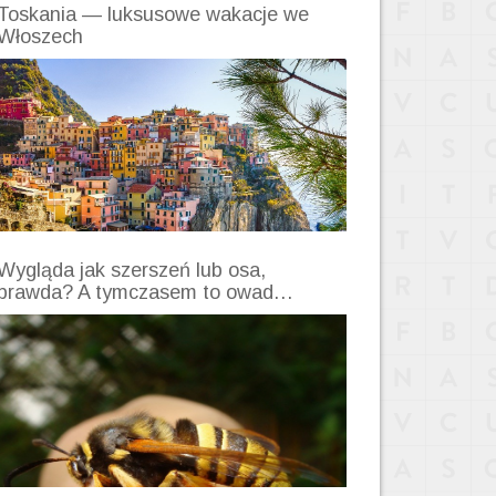
Toskania — luksusowe wakacje we
Włoszech
Wygląda jak szerszeń lub osa,
prawda? A tymczasem to owad…