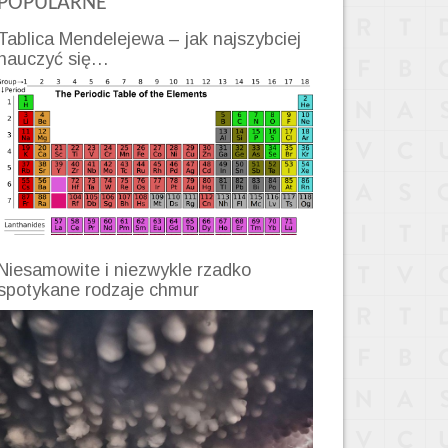
POPULARNE
Tablica Mendelejewa – jak najszybciej
nauczyć się…
Niesamowite i niezwykle rzadko
spotykane rodzaje chmur