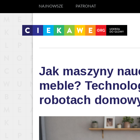
NAJNOWSZE
PATRONAT
Jak maszyny nauc
meble? Technolog
robotach domow