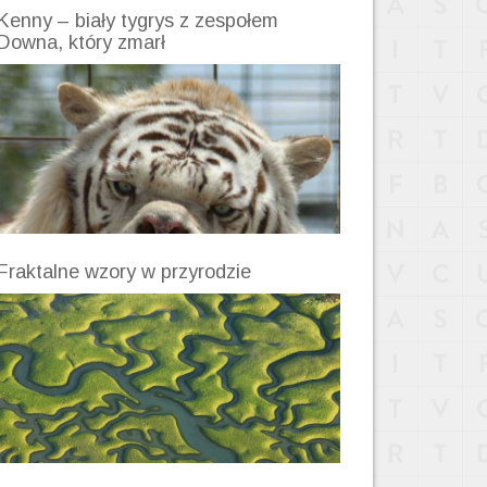
Kenny – biały tygrys z zespołem
Downa, który zmarł
Fraktalne wzory w przyrodzie