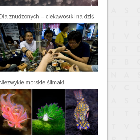
Dla znudzonych – ciekawostki na dziś
Niezwykłe morskie ślimaki