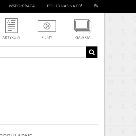
WSPÓŁPRACA
POLUB NAS NA FB!
ARTYKUŁY
FILMY
GALERIA