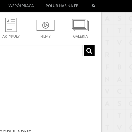
WSPÓŁPRACA
POLUB NAS NA FB!
ARTYKUŁY
FILMY
GALERIA