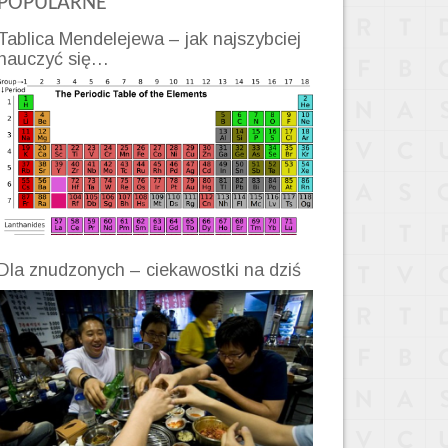
POPULARNE
Tablica Mendelejewa – jak najszybciej
nauczyć się…
Dla znudzonych – ciekawostki na dziś