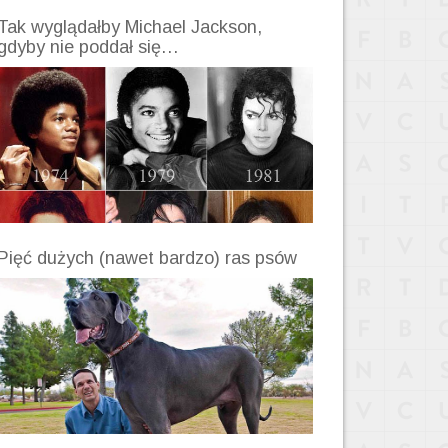
Tak wyglądałby Michael Jackson,
gdyby nie poddał się…
Pięć dużych (nawet bardzo) ras psów