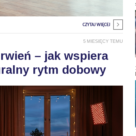
CZYTAJ WIĘCEJ
5 MIESIĘCY TEMU
wień – jak wspiera
uralny rytm dobowy