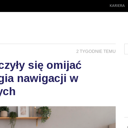
KARIERA
2 TYGODNIE TEMU
zyły się omijać
ia nawigacji w
ych