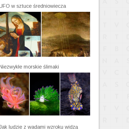
UFO w sztuce średniowiecza
Niezwykłe morskie ślimaki
Jak ludzie z wadami wzroku widzą