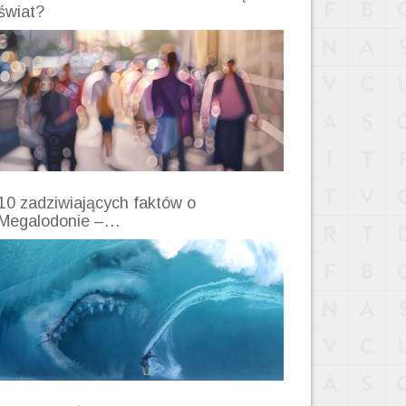
świat?
10 zadziwiających faktów o
Megalodonie –…