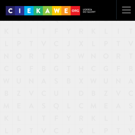
NAJNOWSZE
POPULARNE
LOSOWE
A
ARTYKUŁY
F
FILMY
G
GALERIA
REGULAMIN
KONTAKT