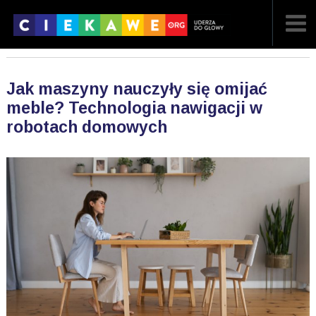
NAJNOWSZE
Jak maszyny nauczyły się omijać
POPULARNE
meble? Technologia nawigacji w
robotach domowych
LOSOWE
A
ARTYKUŁY
F
FILMY
G
GALERIA
REGULAMIN
KONTAKT