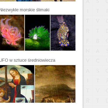
Niezwykłe morskie ślimaki
UFO w sztuce średniowiecza