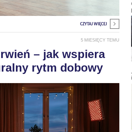
CZYTAJ WIĘCEJ
5 MIESIĘCY TEMU
wień – jak wspiera
uralny rytm dobowy