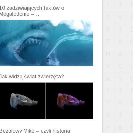
10 zadziwiających faktów o
Megalodonie –…
Jak widzą świat zwierzęta?
Bezgłowy Mike – czyli historia