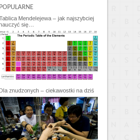
POPULARNE
Tablica Mendelejewa – jak najszybciej
nauczyć się…
Dla znudzonych – ciekawostki na dziś