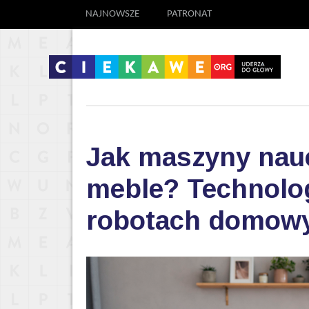
NAJNOWSZE
PATRONAT
Jak maszyny nauc
meble? Technolog
robotach domow