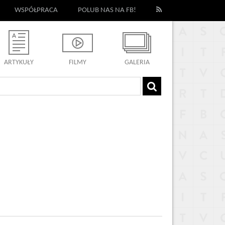
WSPÓŁPRACA
POLUB NAS NA FB!
ARTYKUŁY
FILMY
GALERIA