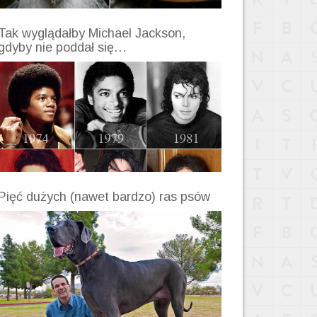
Tak wyglądałby Michael Jackson,
gdyby nie poddał się…
Pięć dużych (nawet bardzo) ras psów