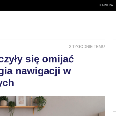
KARIERA
2 TYGODNIE TEMU
zyły się omijać
ia nawigacji w
ych