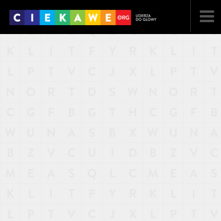
NAJNOWSZE
POPULARNE
LOSOWE
A
ARTYKUŁY
F
FILMY
G
GALERIA
REGULAMIN
KONTAKT