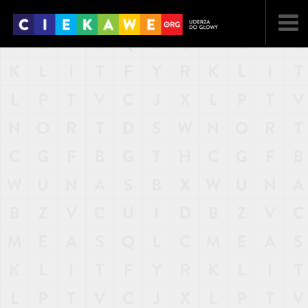
NAJNOWSZE
POPULARNE
LOSOWE
A
ARTYKUŁY
F
FILMY
G
GALERIA
REGULAMIN
KONTAKT