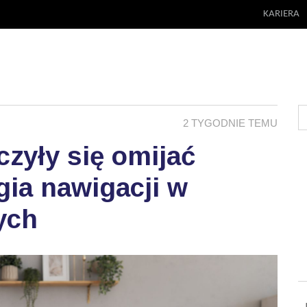
KARIERA
2 TYGODNIE TEMU
zyły się omijać
ia nawigacji w
ych