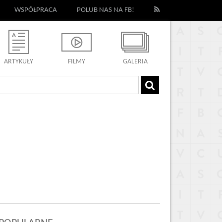
WSPÓŁPRACA
POLUB NAS NA FB!
ARTYKUŁY
FILMY
GALERIA