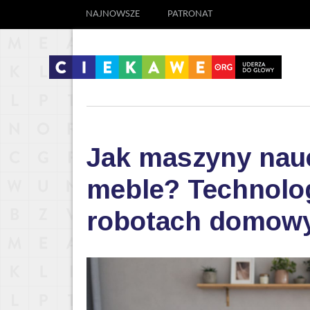
NAJNOWSZE
PATRONAT
Jak maszyny nauc
meble? Technolog
robotach domow