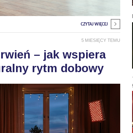
CZYTAJ WIĘCEJ
5 MIESIĘCY TEMU
wień – jak wspiera
uralny rytm dobowy