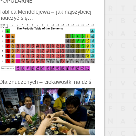
POPULARNE
Tablica Mendelejewa – jak najszybciej
nauczyć się…
Dla znudzonych – ciekawostki na dziś