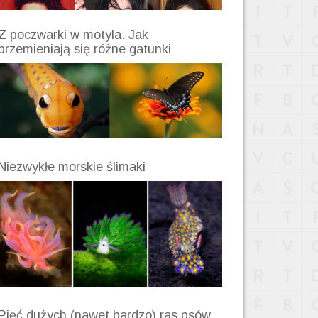
Z poczwarki w motyla. Jak
przemieniają się różne gatunki
Niezwykłe morskie ślimaki
Pięć dużych (nawet bardzo) ras psów