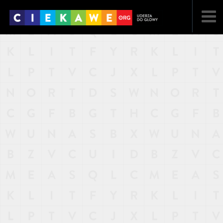
NAJNOWSZE
POPULARNE
LOSOWE
A
ARTYKUŁY
F
FILMY
G
GALERIA
REGULAMIN
KONTAKT