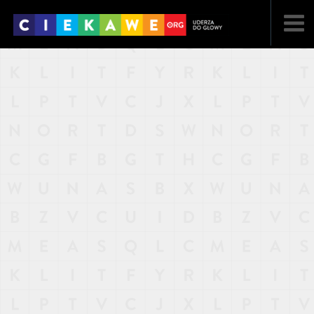
NAJNOWSZE
POPULARNE
LOSOWE
A
ARTYKUŁY
F
FILMY
G
GALERIA
REGULAMIN
KONTAKT