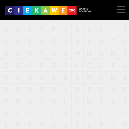
NAJNOWSZE
POPULARNE
LOSOWE
A
ARTYKUŁY
F
FILMY
G
GALERIA
REGULAMIN
KONTAKT