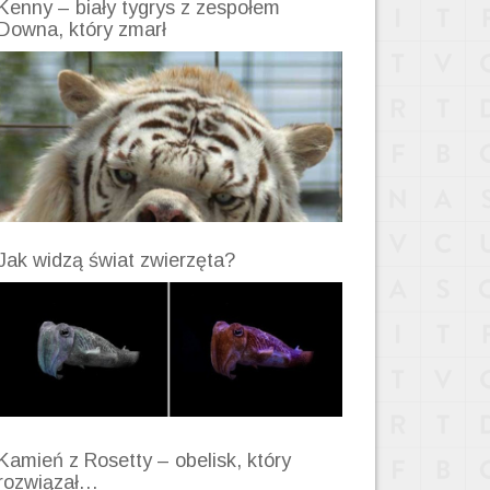
Kenny – biały tygrys z zespołem
Downa, który zmarł
Jak widzą świat zwierzęta?
Kamień z Rosetty – obelisk, który
rozwiązał…