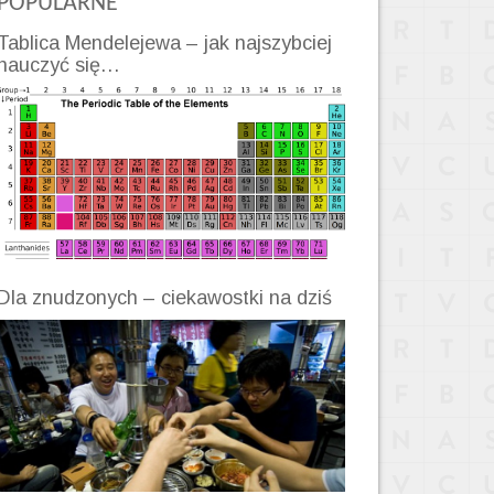
POPULARNE
Tablica Mendelejewa – jak najszybciej
nauczyć się…
Dla znudzonych – ciekawostki na dziś