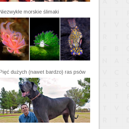
Niezwykłe morskie ślimaki
Pięć dużych (nawet bardzo) ras psów