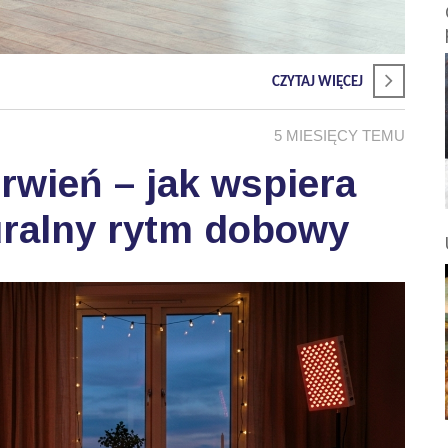
CZYTAJ WIĘCEJ
5 MIESIĘCY TEMU
wień – jak wspiera
uralny rytm dobowy