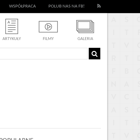
WSPÓŁPRACA
POLUB NAS NA FB!
ARTYKUŁY
FILMY
GALERIA