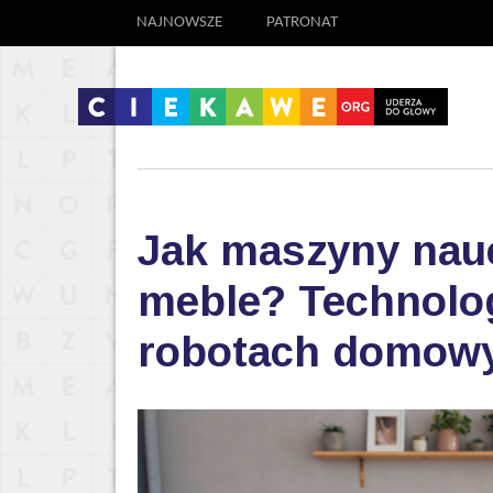
NAJNOWSZE
PATRONAT
Jak maszyny nauc
meble? Technolog
robotach domow