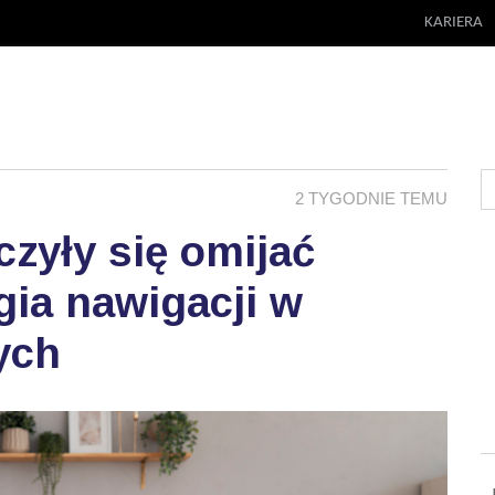
KARIERA
2 TYGODNIE TEMU
zyły się omijać
ia nawigacji w
ych