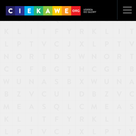
NAJNOWSZE
POPULARNE
LOSOWE
A
ARTYKUŁY
F
FILMY
G
GALERIA
REGULAMIN
KONTAKT