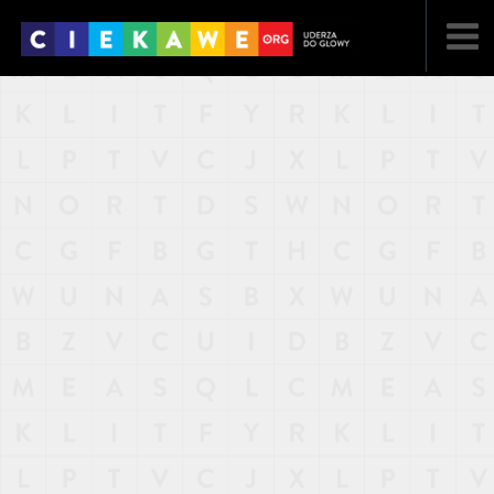
NAJNOWSZE
POPULARNE
LOSOWE
A
ARTYKUŁY
F
FILMY
G
GALERIA
REGULAMIN
KONTAKT