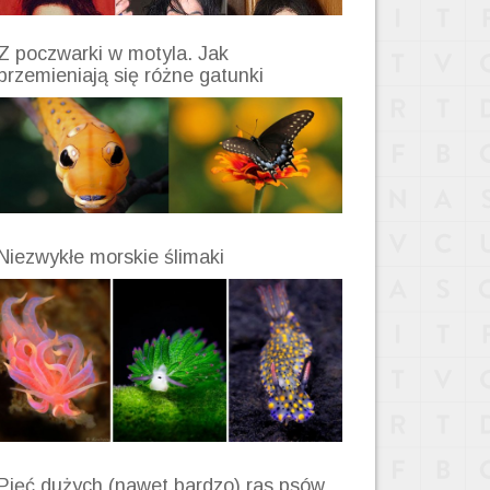
Z poczwarki w motyla. Jak
przemieniają się różne gatunki
Niezwykłe morskie ślimaki
Pięć dużych (nawet bardzo) ras psów