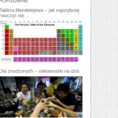
POPULARNE
Tablica Mendelejewa – jak najszybciej
nauczyć się…
Dla znudzonych – ciekawostki na dziś