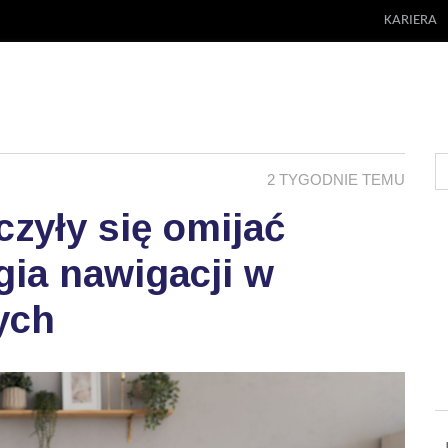
KARIERA
2 TYGODNIE TEMU
zyły się omijać
ia nawigacji w
ych