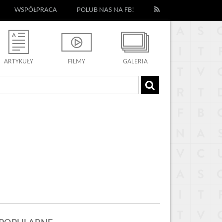
WSPÓŁPRACA
POLUB NAS NA FB!
ARTYKUŁY
FILMY
GALERIA