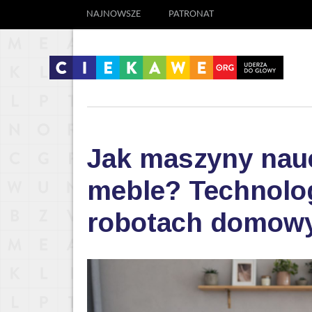
NAJNOWSZE
PATRONAT
Jak maszyny nauc
meble? Technolog
robotach domow