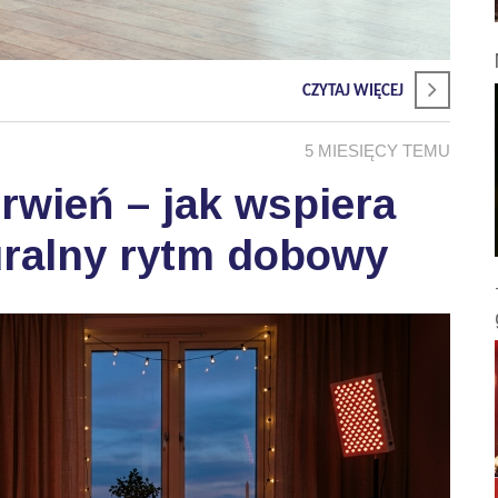
CZYTAJ WIĘCEJ
5 MIESIĘCY TEMU
wień – jak wspiera
uralny rytm dobowy