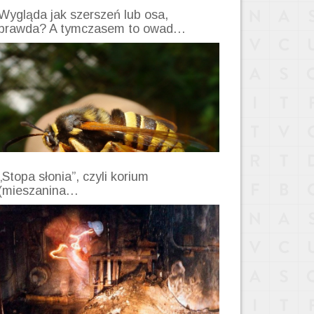
Wygląda jak szerszeń lub osa,
prawda? A tymczasem to owad…
„Stopa słonia”, czyli korium
(mieszanina…