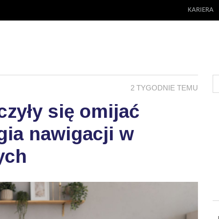
KARIERA
2 TYGODNIE TEMU
zyły się omijać
ia nawigacji w
ych