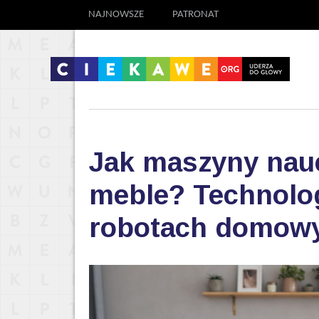
NAJNOWSZE
PATRONAT
Jak maszyny nauc
meble? Technolog
robotach domow