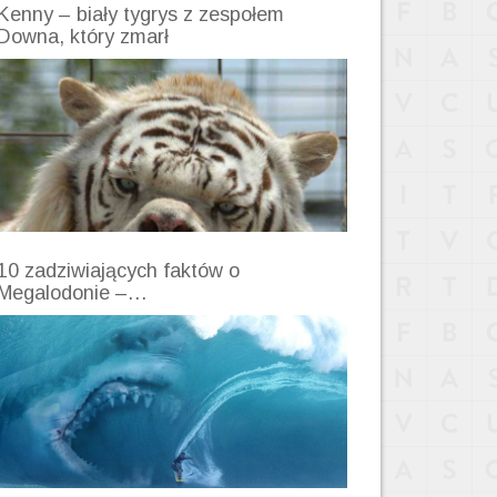
Kenny – biały tygrys z zespołem
Downa, który zmarł
10 zadziwiających faktów o
Megalodonie –…