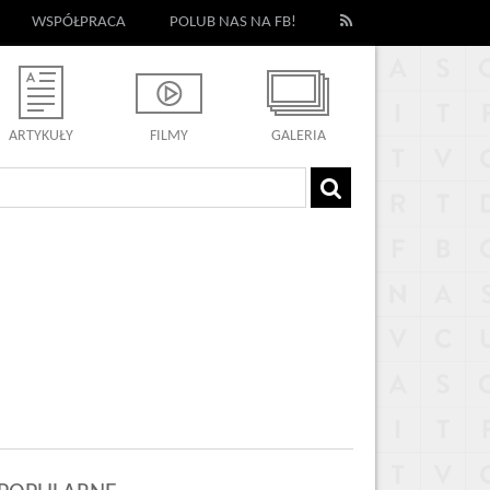
WSPÓŁPRACA
POLUB NAS NA FB!
ARTYKUŁY
FILMY
GALERIA