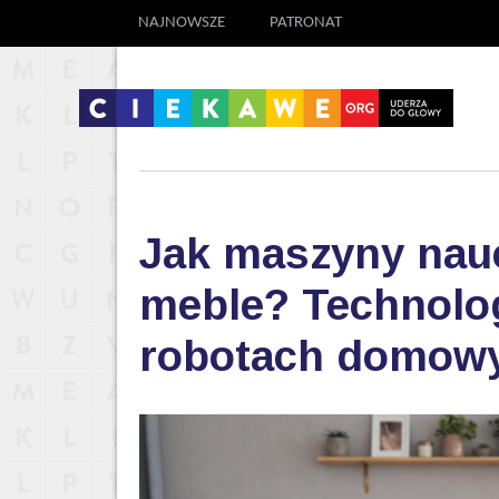
NAJNOWSZE
PATRONAT
Jak maszyny nauc
meble? Technolog
robotach domow