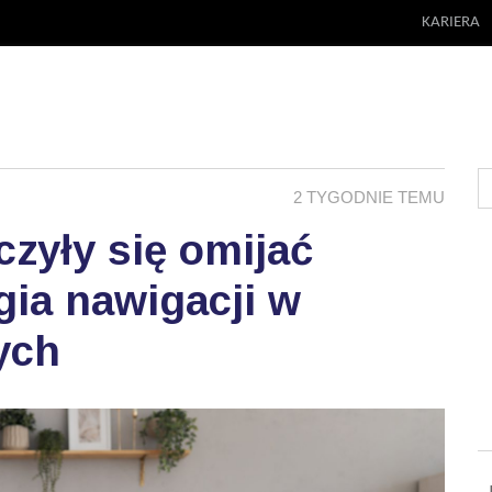
KARIERA
2 TYGODNIE TEMU
zyły się omijać
ia nawigacji w
ych