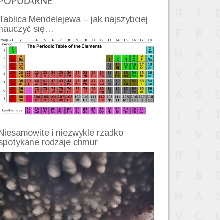
POPULARNE
Tablica Mendelejewa – jak najszybciej
nauczyć się…
Niesamowite i niezwykle rzadko
spotykane rodzaje chmur