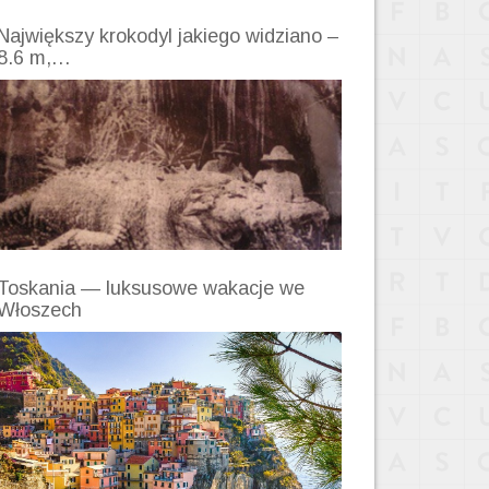
Największy krokodyl jakiego widziano –
8.6 m,…
Toskania — luksusowe wakacje we
Włoszech