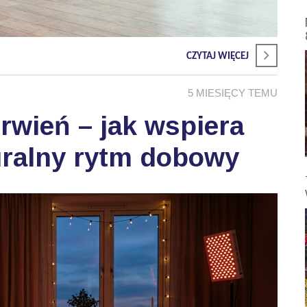
CZYTAJ WIĘCEJ
5 MIESIĘCY TEMU
wień – jak wspiera
uralny rytm dobowy