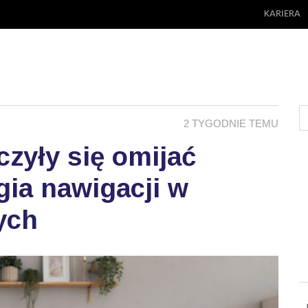
KARIERA
2 TYGODNIE TEMU
zyły się omijać
ia nawigacji w
ych