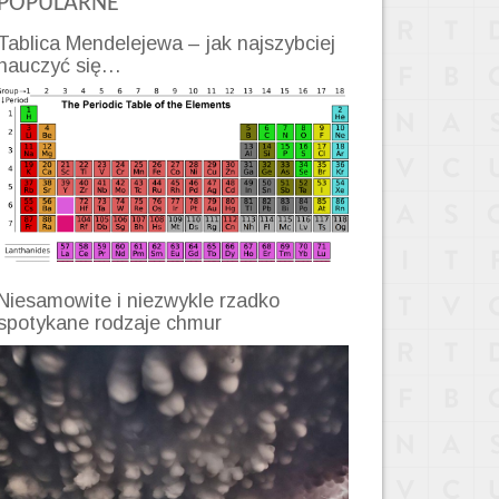
POPULARNE
Tablica Mendelejewa – jak najszybciej
nauczyć się…
Niesamowite i niezwykle rzadko
spotykane rodzaje chmur