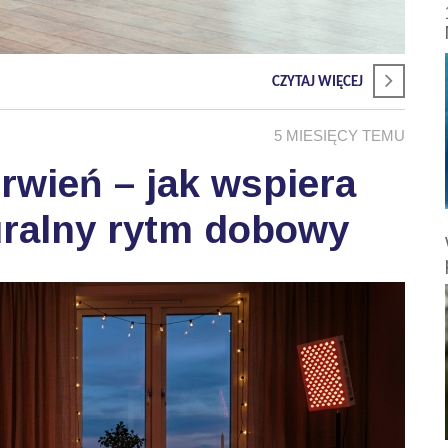
CZYTAJ WIĘCEJ
5 MIESIĘCY TEMU
wień – jak wspiera
uralny rytm dobowy