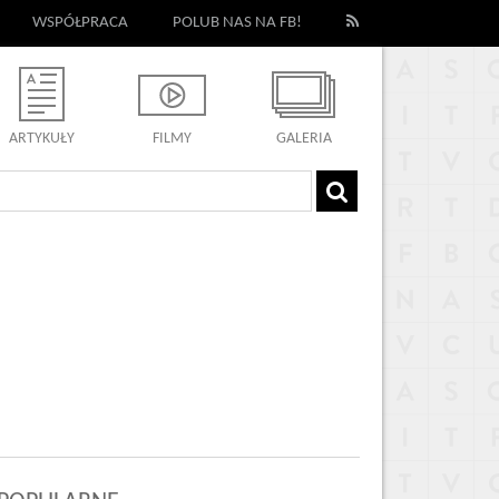
WSPÓŁPRACA
POLUB NAS NA FB!
ARTYKUŁY
FILMY
GALERIA