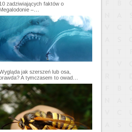
10 zadziwiających faktów o
Megalodonie –…
Wygląda jak szerszeń lub osa,
prawda? A tymczasem to owad…