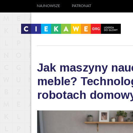
NAJNOWSZE
PATRONAT
Jak maszyny nauc
meble? Technolog
robotach domow