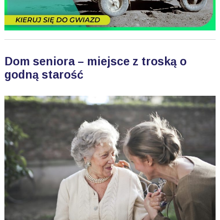
Dom seniora – miejsce z troską o
godną starość