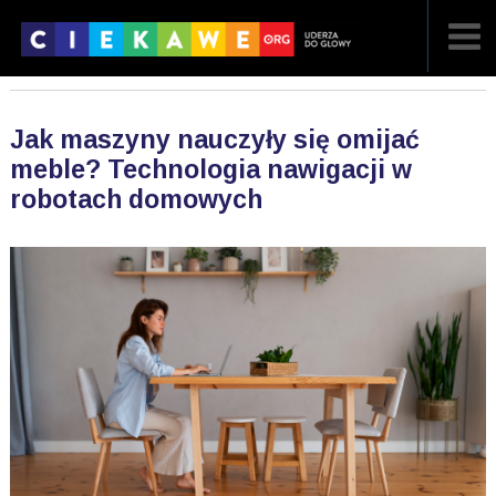
NAJNOWSZE
Jak maszyny nauczyły się omijać
POPULARNE
meble? Technologia nawigacji w
robotach domowych
LOSOWE
A
ARTYKUŁY
F
FILMY
G
GALERIA
REGULAMIN
KONTAKT