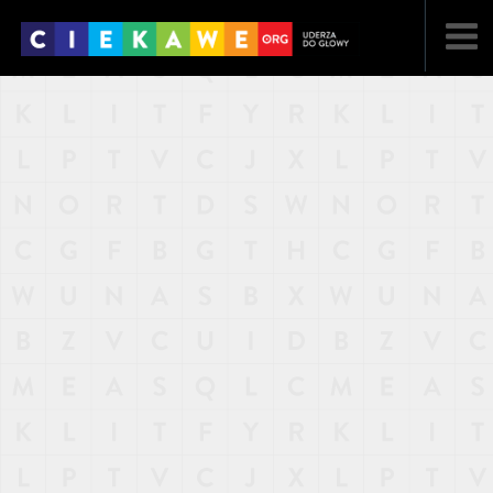
NAJNOWSZE
POPULARNE
LOSOWE
A
ARTYKUŁY
F
FILMY
G
GALERIA
REGULAMIN
KONTAKT