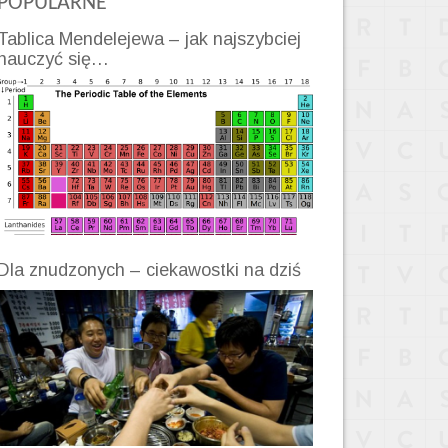
POPULARNE
Tablica Mendelejewa – jak najszybciej
nauczyć się…
Dla znudzonych – ciekawostki na dziś