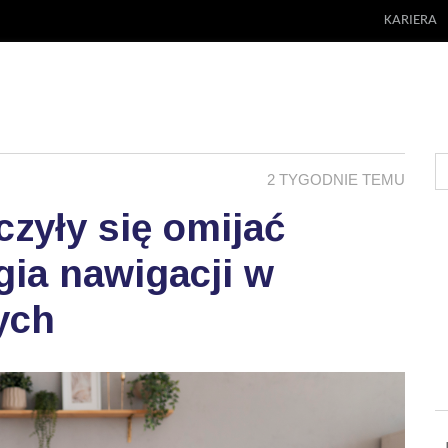
KARIERA
2 TYGODNIE TEMU
zyły się omijać
ia nawigacji w
ych