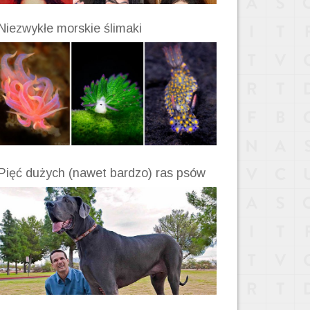
Niezwykłe morskie ślimaki
Pięć dużych (nawet bardzo) ras psów