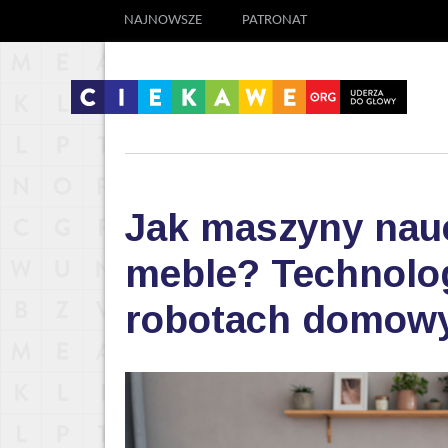
NAJNOWSZE
PATRONAT
Jak maszyny nauc
meble? Technolog
robotach domow