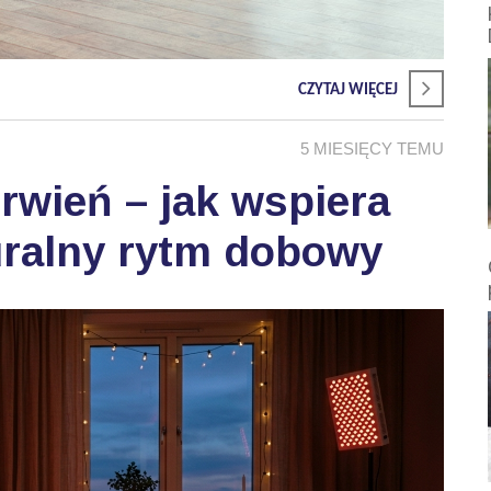
CZYTAJ WIĘCEJ
5 MIESIĘCY TEMU
wień – jak wspiera
uralny rytm dobowy