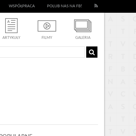
WSPÓŁPRACA
POLUB NAS NA FB!
ARTYKUŁY
FILMY
GALERIA