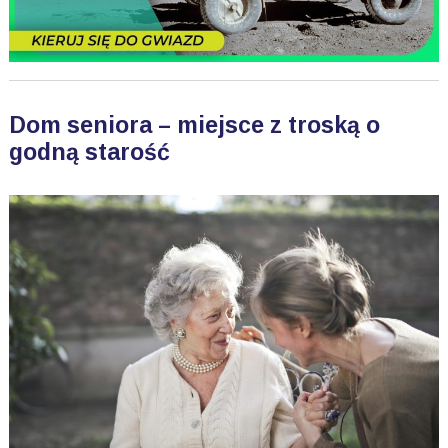
Dom seniora – miejsce z troską o
godną starość