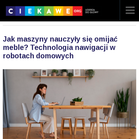
NAJNOWSZE
Jak maszyny nauczyły się omijać
POPULARNE
meble? Technologia nawigacji w
robotach domowych
LOSOWE
A
ARTYKUŁY
F
FILMY
G
GALERIA
REGULAMIN
KONTAKT