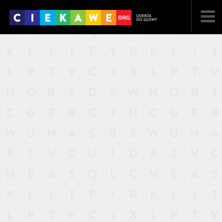
NAJNOWSZE
POPULARNE
LOSOWE
A
ARTYKUŁY
F
FILMY
G
GALERIA
REGULAMIN
KONTAKT