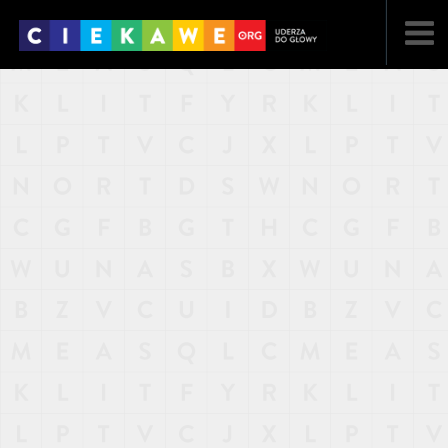
NAJNOWSZE
POPULARNE
LOSOWE
A
ARTYKUŁY
F
FILMY
G
GALERIA
REGULAMIN
KONTAKT