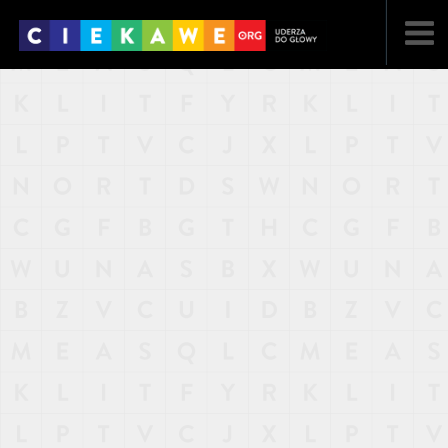
NAJNOWSZE
POPULARNE
LOSOWE
A
ARTYKUŁY
F
FILMY
G
GALERIA
REGULAMIN
KONTAKT