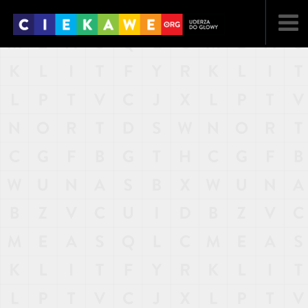
NAJNOWSZE
POPULARNE
LOSOWE
A
ARTYKUŁY
F
FILMY
G
GALERIA
REGULAMIN
KONTAKT