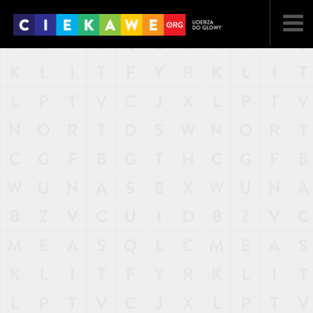
NAJNOWSZE
POPULARNE
LOSOWE
A
ARTYKUŁY
F
FILMY
G
GALERIA
REGULAMIN
KONTAKT