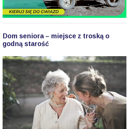
Dom seniora – miejsce z troską o
godną starość