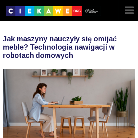
NAJNOWSZE
Jak maszyny nauczyły się omijać
POPULARNE
meble? Technologia nawigacji w
robotach domowych
LOSOWE
A
ARTYKUŁY
F
FILMY
G
GALERIA
REGULAMIN
KONTAKT