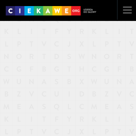
NAJNOWSZE
POPULARNE
LOSOWE
A
ARTYKUŁY
F
FILMY
G
GALERIA
REGULAMIN
KONTAKT