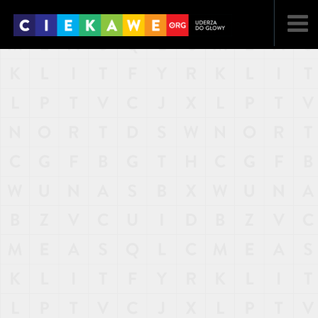
NAJNOWSZE
POPULARNE
LOSOWE
A
ARTYKUŁY
F
FILMY
G
GALERIA
REGULAMIN
KONTAKT