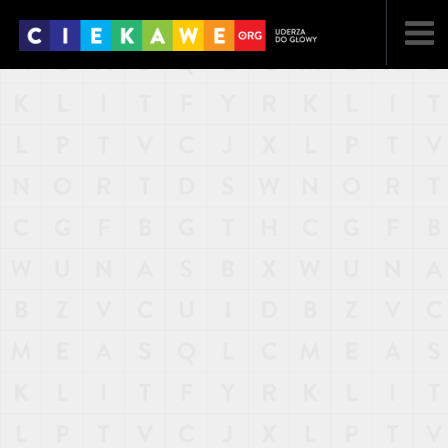
NAJNOWSZE
POPULARNE
LOSOWE
A
ARTYKUŁY
F
FILMY
G
GALERIA
REGULAMIN
KONTAKT