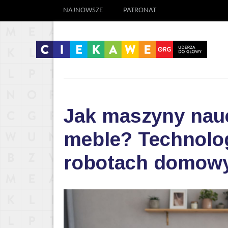
NAJNOWSZE
PATRONAT
Jak maszyny nauc
meble? Technolog
robotach domow