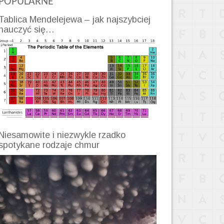
POPULARNE
Tablica Mendelejewa – jak najszybciej
nauczyć się…
Niesamowite i niezwykle rzadko
spotykane rodzaje chmur