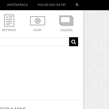
WSPÓŁPRACA
POLUB NAS NA FB!
ARTYKUŁY
FILMY
GALERIA