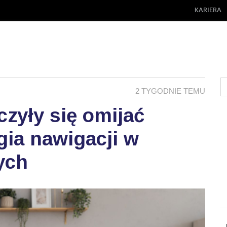
KARIERA
2 TYGODNIE TEMU
zyły się omijać
ia nawigacji w
ych