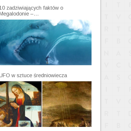
10 zadziwiających faktów o
Megalodonie –…
UFO w sztuce średniowiecza