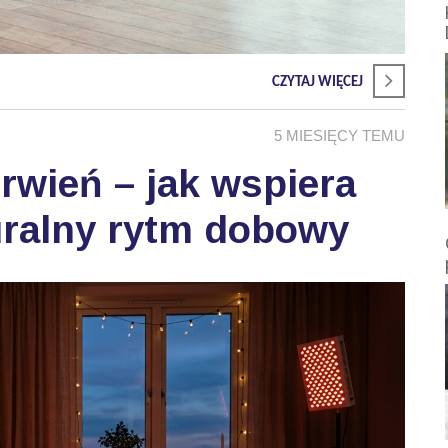
CZYTAJ WIĘCEJ
5 MIESIĘCY TEMU
wień – jak wspiera
uralny rytm dobowy