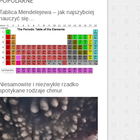
POPULARNE
Tablica Mendelejewa – jak najszybciej
nauczyć się…
Niesamowite i niezwykle rzadko
spotykane rodzaje chmur