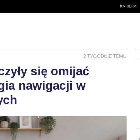
KARIERA
2 TYGODNIE TEMU
zyły się omijać
ia nawigacji w
ych