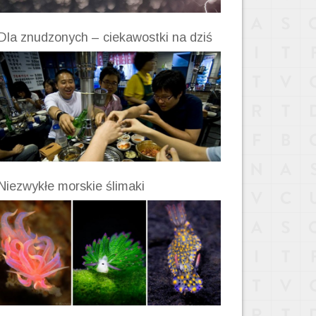
Dla znudzonych – ciekawostki na dziś
Niezwykłe morskie ślimaki