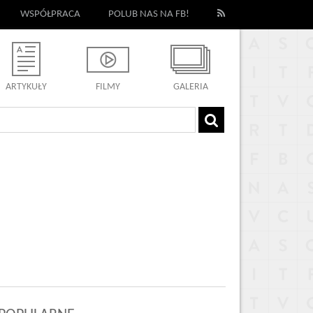
WSPÓŁPRACA
POLUB NAS NA FB!
ARTYKUŁY
FILMY
GALERIA