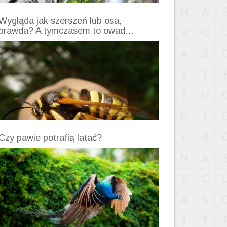
Wygląda jak szerszeń lub osa,
prawda? A tymczasem to owad…
Czy pawie potrafią latać?