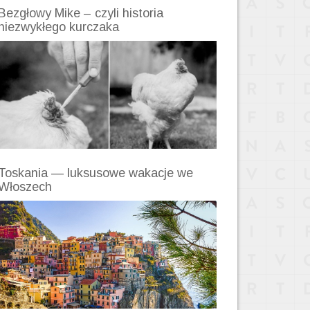
Bezgłowy Mike – czyli historia
niezwykłego kurczaka
Toskania — luksusowe wakacje we
Włoszech