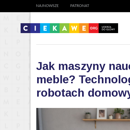
NAJNOWSZE
PATRONAT
Jak maszyny nauc
meble? Technolog
robotach domow