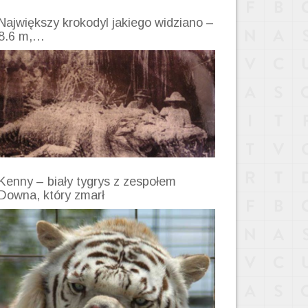
Największy krokodyl jakiego widziano –
8.6 m,…
Kenny – biały tygrys z zespołem
Downa, który zmarł