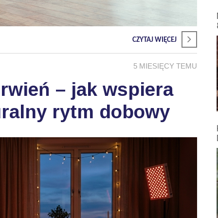
CZYTAJ WIĘCEJ
5 MIESIĘCY TEMU
wień – jak wspiera
uralny rytm dobowy