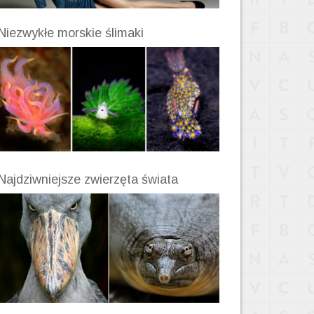
Niezwykłe morskie ślimaki
Najdziwniejsze zwierzęta świata