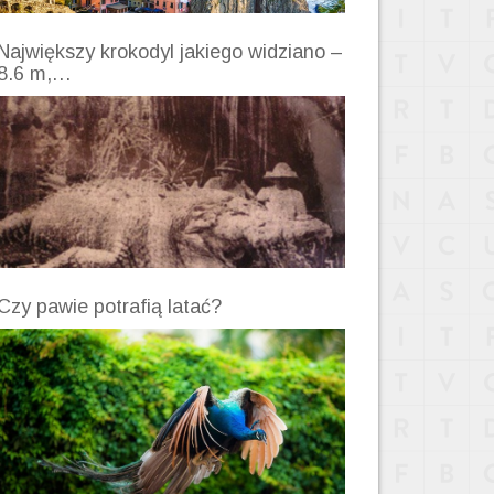
Największy krokodyl jakiego widziano –
8.6 m,…
Czy pawie potrafią latać?