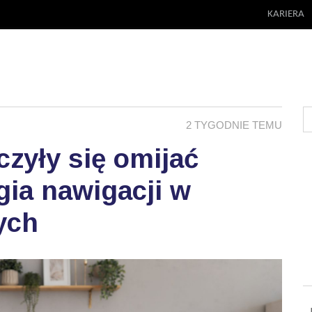
KARIERA
2 TYGODNIE TEMU
zyły się omijać
ia nawigacji w
ych