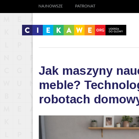
NAJNOWSZE
PATRONAT
Jak maszyny nauc
meble? Technolog
robotach domow