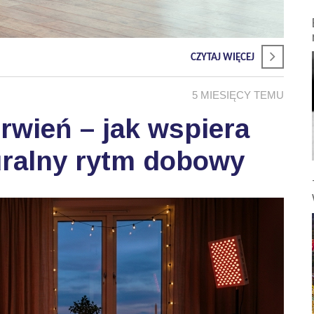
CZYTAJ WIĘCEJ
5 MIESIĘCY TEMU
wień – jak wspiera
uralny rytm dobowy