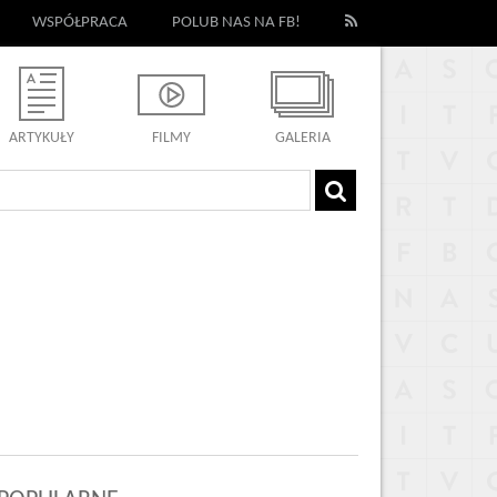
WSPÓŁPRACA
POLUB NAS NA FB!
ARTYKUŁY
FILMY
GALERIA