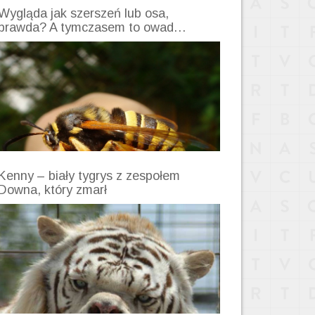
Wygląda jak szerszeń lub osa,
prawda? A tymczasem to owad…
Kenny – biały tygrys z zespołem
Downa, który zmarł