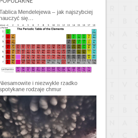
POPULARNE
Tablica Mendelejewa – jak najszybciej
nauczyć się…
Niesamowite i niezwykle rzadko
spotykane rodzaje chmur