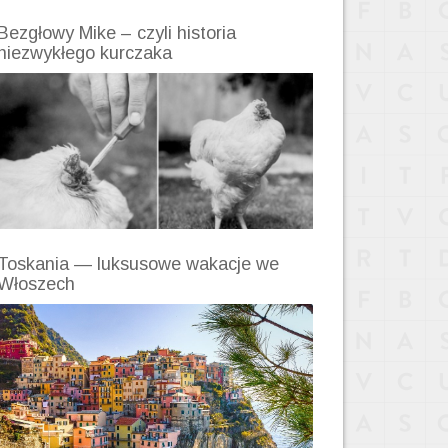
Bezgłowy Mike – czyli historia
niezwykłego kurczaka
Toskania — luksusowe wakacje we
Włoszech