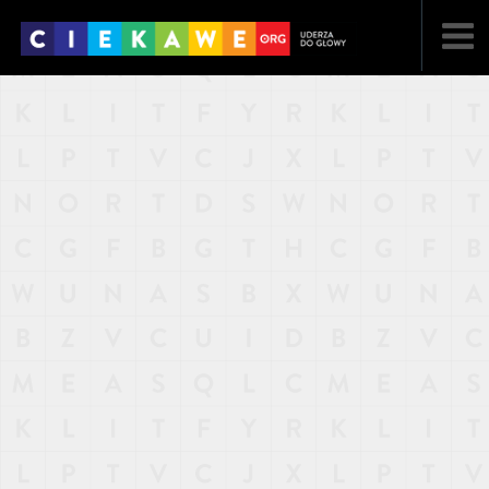
NAJNOWSZE
POPULARNE
LOSOWE
A
ARTYKUŁY
F
FILMY
G
GALERIA
REGULAMIN
KONTAKT