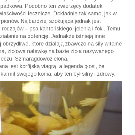
zypadkowa. Podobno ten zwierzęcy dodatek
łaściwości lecznicze. Dokładnie tak samo, jak w
pionów. Najbardziej szokująca jednak jest
h
rodzajów – psa
kantońskiego, jelenia i foki. Temu
ziałanie na potencję. Jednakże istnieją inne
obrzydliwe, które działają zbawczo na siły witalne
ą, ziołową nalewkę na bazie zioła nazywanego
omleczu. Szmaragdowozielona,
 jest korfijską viagrą, a legenda głosi, że
karmił swojego konia, aby ten był silny i zdrowy.