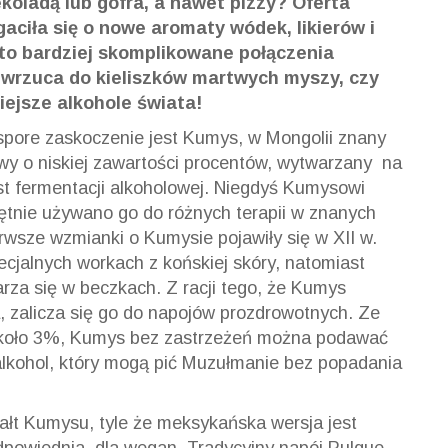
oladą lub gofra, a nawet pizzy? Oferta
aciła się o nowe aromaty wódek, likierów i
to bardziej skomplikowane połączenia
e wrzuca do kieliszków martwych myszy, czy
ejsze alkohole świata!
spore zaskoczenie jest Kumys, w Mongolii znany
owy o niskiej zawartości procentów, wytwarzany na
st fermentacji alkoholowej. Niegdyś Kumysowi
hętnie używano go do różnych terapii w znanych
erwsze wzmianki o Kumysie pojawiły się w XII w.
cjalnych workach z końskiej skóry, natomiast
rza się w beczkach. Z racji tego, że Kumys
, zalicza się go do napojów prozdrowotnych. Ze
 około 3%, Kumys bez zastrzeżeń można podawać
alkohol, który mogą pić Muzułmanie bez popadania
ałt Kumysu, tyle że meksykańska wersja jest