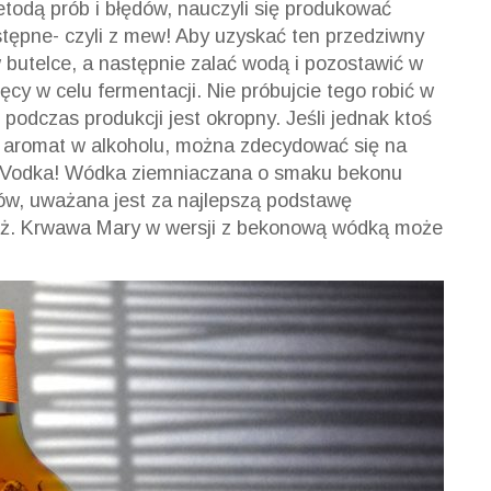
todą prób i błędów, nauczyli się produkować
ostępne- czyli z mew! Aby uzyskać ten przedziwny
butelce, a następnie zalać wodą i pozostawić w
cy w celu fermentacji. Nie próbujcie tego robić w
dczas produkcji jest okropny. Jeśli jednak ktoś
y aromat w alkoholu, można zdecydować się na
on Vodka! Wódka ziemniaczana o smaku bekonu
ców, uważana jest za najlepszą podstawę
óż. Krwawa Mary w wersji z bekonową wódką może