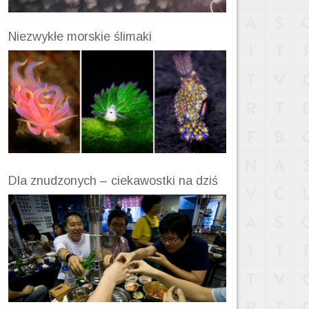
Niezwykłe morskie ślimaki
Dla znudzonych – ciekawostki na dziś