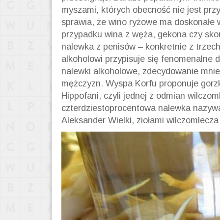
myszami, których obecność nie jest pr
sprawia, że wino ryżowe ma doskonałe w
przypadku wina z węża, gekona czy skor
nalewka z
penisów – konkretnie
z trzec
alkoholowi przypisuje się fenomenalne d
nalewki alkoholowe, zdecydowanie mniej 
mężczyzn. Wyspa Korfu proponuje gorzk
Hippofani, czyli jednej z odmian wilcz
czterdziestoprocentowa nalewka nazywana
Aleksander Wielki, ziołami wilczomlecza 