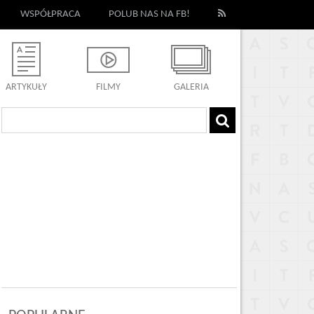
WSPÓŁPRACA
POLUB NAS NA FB!
ARTYKUŁY
FILMY
GALERIA