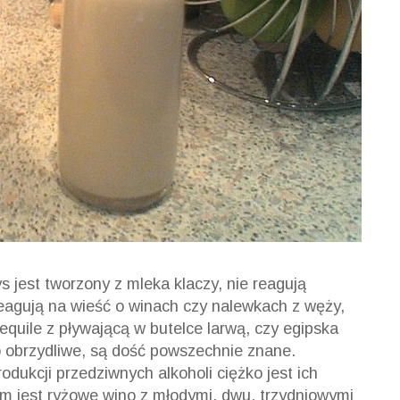
 jest tworzony z mleka klaczy, nie reagują
reagują na wieść o winach czy nalewkach z węży,
uile z pływającą w butelce larwą, czy egipska
obrzydliwe, są dość powszechnie znane.
rodukcji przedziwnych alkoholi ciężko jest ich
m jest ryżowe wino z młodymi, dwu, trzydniowymi