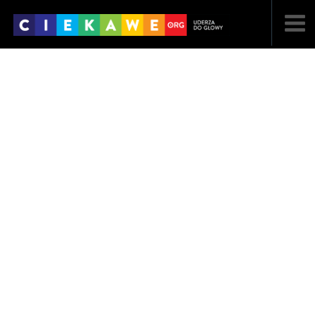
NAJNOWSZE
POPULARNE
LOSOWE
A
ARTYKUŁY
F
FILMY
G
GALERIA
REGULAMIN
KONTAKT