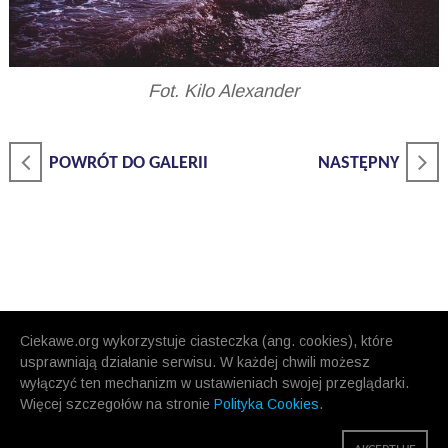
Fot. Kilo Alexander
POWRÓT DO GALERII
NASTĘPNY
Ciekawe.org wykorzystuje ciasteczka (ang. cookies), które
usprawniają działanie serwisu. W każdej chwili możesz
wyłączyć ten mechanizm w ustawieniach swojej przeglądarki.
Więcej szczegołów na stronie
Polityka Cookies
.