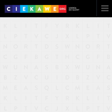
NAJNOWSZE
POPULARNE
LOSOWE
A
ARTYKUŁY
F
FILMY
G
GALERIA
REGULAMIN
KONTAKT